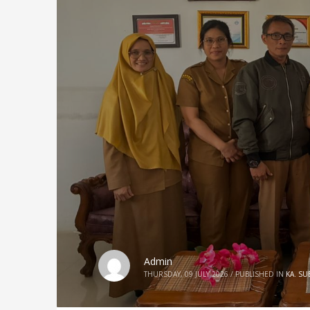
Admin
THURSDAY, 09 JULY 2026
/
PUBLISHED IN
KA. SU