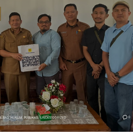
0
B. BAG. HUKUM
,
PUBLIKASI
,
UNCATEGORIZED