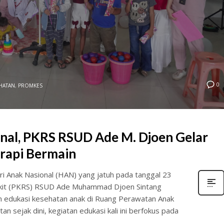
0
HATAN
,
PROMKES
onal, PKRS RSUD Ade M. Djoen Gelar
rapi Bermain
Anak Nasional (HAN) yang jatuh pada tanggal 23
akit (PKRS) RSUD Ade Muhammad Djoen Sintang
n edukasi kesehatan anak di Ruang Perawatan Anak
sejak dini, kegiatan edukasi kali ini berfokus pada