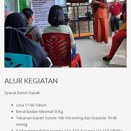
ALUR KEGIATAN
Syarat Donor Darah
Usia 17-60 Tahun
Berat Badan Minimal 50 kg
Tekanan Darah Sistole 100-150 mmHg dan Diastole 70-90
mmHg
Kadar Hemoglobin (wanita 12,5-17,5 dan pria (13-17,5 GR/DL)